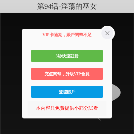
第94话-淫蕩的巫女
VIP卡過期，賬戶閱幣不足
3秒快速註冊
充值閱幣，升級VIP會員
登陸賬戶
本內容只免費提供小部分試看