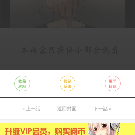
收藏
報錯
展開
網站
反饋
目錄
« 上一話
返回封面
下一話 »