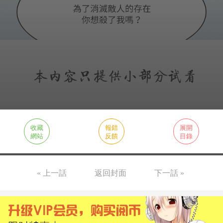
收藏
報錯
展開
網站
反饋
目錄
« 上一話
返回封面
下一話 »