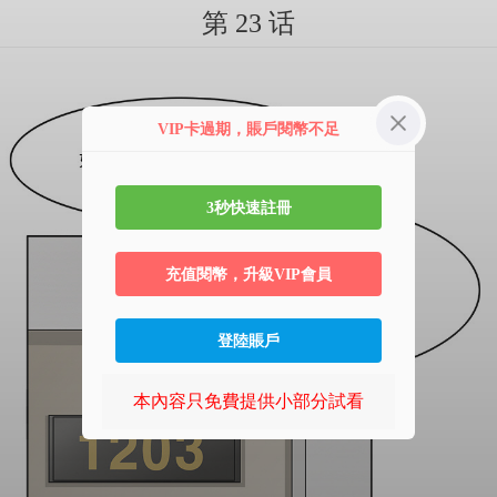
第 23 话
VIP卡過期，賬戶閱幣不足
3秒快速註冊
充值閱幣，升級VIP會員
登陸賬戶
本內容只免費提供小部分試看