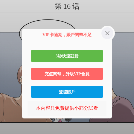
第 16 话
VIP卡過期，賬戶閱幣不足
3秒快速註冊
充值閱幣，升級VIP會員
登陸賬戶
本內容只免費提供小部分試看