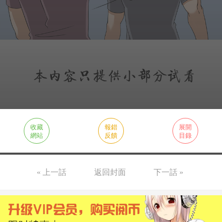
收藏
報錯
展開
網站
反饋
目錄
« 上一話
返回封面
下一話 »