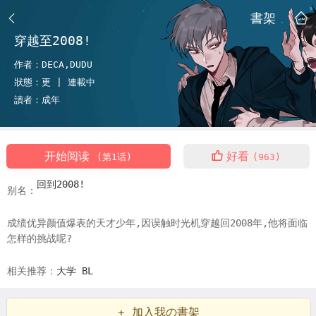
書架
穿越至2008!
作者：
DECA,DUDU
狀態：
更 |
連載中
讀者：
成年
开始阅读
好看
(第1话)
(963)
回到2008!
别名：
成绩优异颜值爆表的天才少年,因误触时光机穿越回2008年,他将面临
怎样的挑战呢?
相关推荐：
大学
BL
+ 加入我の書架